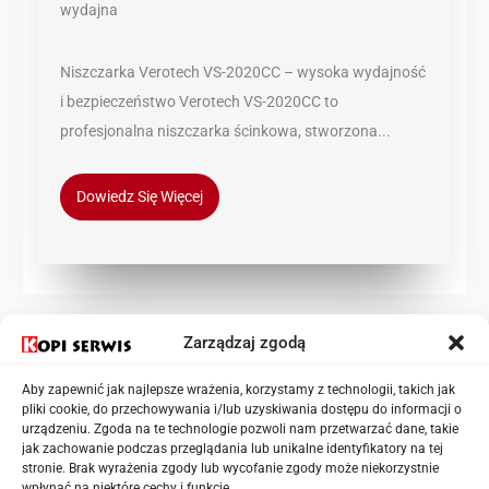
wydajna
Niszczarka Verotech VS-2020CC – wysoka wydajność
i bezpieczeństwo Verotech VS-2020CC to
profesjonalna niszczarka ścinkowa, stworzona...
Dowiedz Się Więcej
Zarządzaj zgodą
Kategorie
Aby zapewnić jak najlepsze wrażenia, korzystamy z technologii, takich jak
pliki cookie, do przechowywania i/lub uzyskiwania dostępu do informacji o
urządzeniu. Zgoda na te technologie pozwoli nam przetwarzać dane, takie
Aktualności
jak zachowanie podczas przeglądania lub unikalne identyfikatory na tej
Drukarki
stronie. Brak wyrażenia zgody lub wycofanie zgody może niekorzystnie
wpłynąć na niektóre cechy i funkcje.