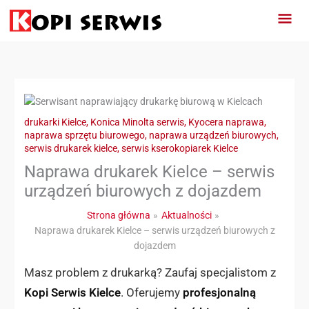
Przejdź
Głó
do
treści
Men
drukarki Kielce
,
Konica Minolta serwis
,
Kyocera naprawa
,
naprawa sprzętu biurowego
,
naprawa urządzeń biurowych
,
serwis drukarek kielce
,
serwis kserokopiarek Kielce
Naprawa drukarek Kielce – serwis
urządzeń biurowych z dojazdem
Strona główna
Aktualności
Naprawa drukarek Kielce – serwis urządzeń biurowych z
dojazdem
Masz problem z drukarką? Zaufaj specjalistom z
Kopi Serwis Kielce
. Oferujemy
profesjonalną