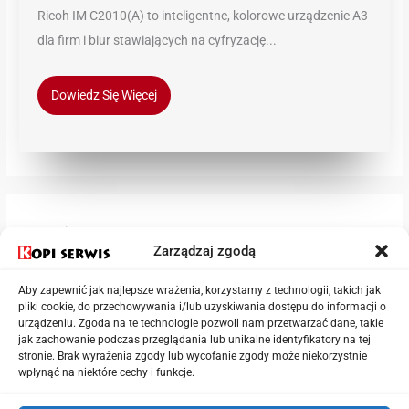
Ricoh IM C2010(A) to inteligentne, kolorowe urządzenie A3
dla firm i biur stawiających na cyfryzację...
Dowiedz Się Więcej
Kategorie
Zarządzaj zgodą
Aby zapewnić jak najlepsze wrażenia, korzystamy z technologii, takich jak
Aktualności
pliki cookie, do przechowywania i/lub uzyskiwania dostępu do informacji o
Drukarki
urządzeniu. Zgoda na te technologie pozwoli nam przetwarzać dane, takie
jak zachowanie podczas przeglądania lub unikalne identyfikatory na tej
Niszczarki
stronie. Brak wyrażenia zgody lub wycofanie zgody może niekorzystnie
wpłynąć na niektóre cechy i funkcje.
Urządzenia wielofunkcyjne