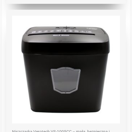
Niszczarka Verotech VS-1005CC – mała, bezpieczna i