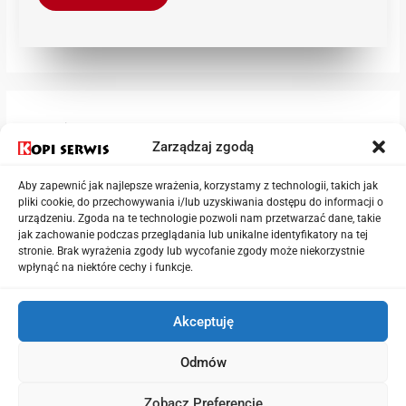
Kategorie
Zarządzaj zgodą
Aby zapewnić jak najlepsze wrażenia, korzystamy z technologii, takich jak
Aktualności
pliki cookie, do przechowywania i/lub uzyskiwania dostępu do informacji o
Drukarki
urządzeniu. Zgoda na te technologie pozwoli nam przetwarzać dane, takie
jak zachowanie podczas przeglądania lub unikalne identyfikatory na tej
Niszczarki
stronie. Brak wyrażenia zgody lub wycofanie zgody może niekorzystnie
wpłynąć na niektóre cechy i funkcje.
Urządzenia wielofunkcyjne
Akceptuję
Odmów
Copyright © 2026
KopiSerwis.pl
Zobacz Preferencje