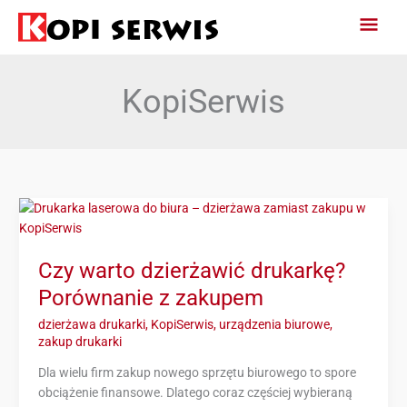
Przejdź
Głów
do
treści
Men
KopiSerwis
Czy
warto
dzierżawić
Czy warto dzierżawić drukarkę?
drukarkę?
Porównanie
Porównanie z zakupem
z
dzierżawa drukarki
,
KopiSerwis
,
urządzenia biurowe
,
zakupem
zakup drukarki
Dla wielu firm zakup nowego sprzętu biurowego to spore
obciążenie finansowe. Dlatego coraz częściej wybieraną