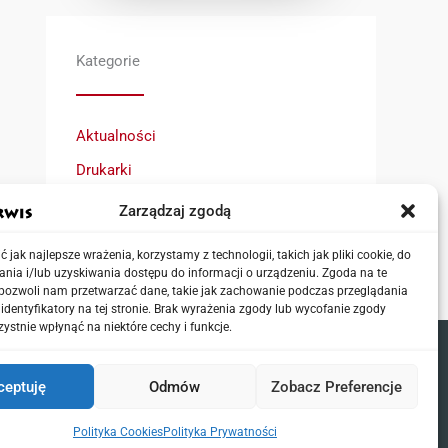
Kategorie
Aktualności
Drukarki
Niszczarki
Zarządzaj zgodą
Urządzenia wielofunkcyjne
 jak najlepsze wrażenia, korzystamy z technologii, takich jak pliki cookie, do
nia i/lub uzyskiwania dostępu do informacji o urządzeniu. Zgoda na te
 pozwoli nam przetwarzać dane, takie jak zachowanie podczas przeglądania
 identyfikatory na tej stronie. Brak wyrażenia zgody lub wycofanie zgody
ystnie wpłynąć na niektóre cechy i funkcje.
ceptuję
Odmów
Zobacz Preferencje
Polityka Cookies
Polityka Prywatności