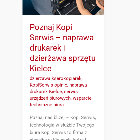
Kielce
Poznaj Kopi
Serwis – naprawa
drukarek i
dzierżawa sprzętu
Kielce
dzierżawa kserokopiarek
,
KopiSerwis opinie
,
naprawa
drukarek Kielce
,
serwis
urządzeń biurowych
,
wsparcie
techniczne biura
Poznaj nas bliżej – Kopi Serwis,
technologia w służbie Twojego
biura Kopi Serwis to firma z
siedzibą w Kielcach, która […]