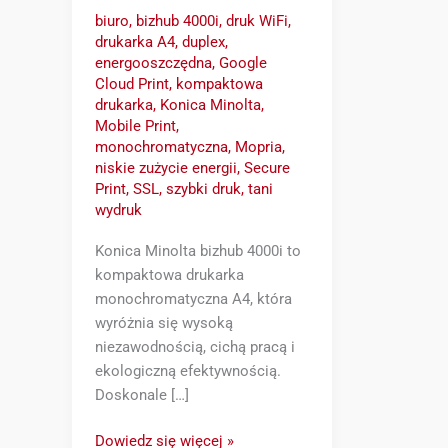
biuro
,
bizhub 4000i
,
druk WiFi
,
drukarka A4
,
duplex
,
energooszczędna
,
Google
Cloud Print
,
kompaktowa
drukarka
,
Konica Minolta
,
Mobile Print
,
monochromatyczna
,
Mopria
,
niskie zużycie energii
,
Secure
Print
,
SSL
,
szybki druk
,
tani
wydruk
Konica Minolta bizhub 4000i to
kompaktowa drukarka
monochromatyczna A4, która
wyróżnia się wysoką
niezawodnością, cichą pracą i
ekologiczną efektywnością.
Doskonale […]
Dowiedz się więcej »