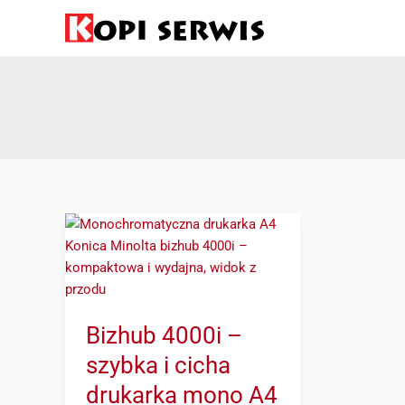
Przejdź
do
treści
Bizhub
4000i
–
szybka
i
Bizhub 4000i –
cicha
drukarka
szybka i cicha
mono
drukarka mono A4
A4